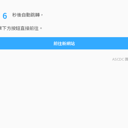
6
秒後自動跳轉，
擊下方按鈕直接前往。
前往新網站
ASCDC